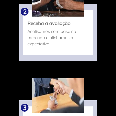
2
Receba a avaliação
Analisamos com base no
mercado e alinhamos a
expectativa
3