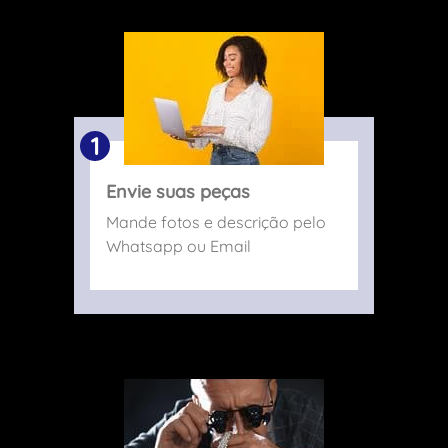
1
Envie suas peças
Mande fotos e descrição pelo
Whatsapp ou Email