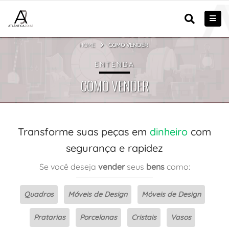
HOME
COMO VENDER
ENTENDA
COMO VENDER
Transforme suas peças em
dinheiro
com
segurança e rapidez
Se você deseja
vender
seus
bens
como:
Quadros
Móveis de Design
Móveis de Design
Pratarias
Porcelanas
Cristais
Vasos